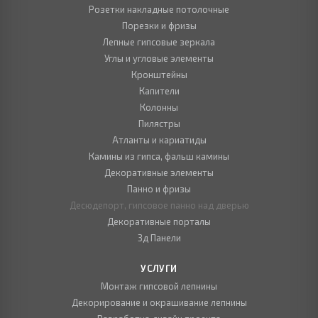
Розетки накладные потолочные
Порезки и фризы
Лепные гипсовые зеркала
Углы и угловые элементы
Кронштейны
Капители
Колонны
Пилястры
Атланты и кариатиды
Камины из гипса, фальш камины
Декоративные элементы
Панно и фризы
Десюдепорт, гипсовое панно над дверью
Декоративные порталы
3д Панели
УСЛУГИ
Монтаж гипсовой лепнины
Декорирование и окрашивание лепнины