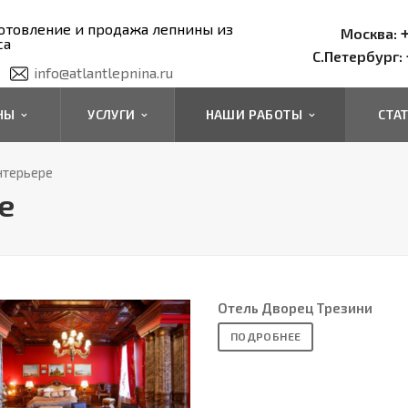
отовление и продажа лепнины из
+
Москва:
са
С.Петербург:
info@atlantlepnina.ru
ИНЫ
УСЛУГИ
НАШИ РАБОТЫ
СТА
нтерьере
е
Отель Дворец Трезини
ПОДРОБНЕЕ