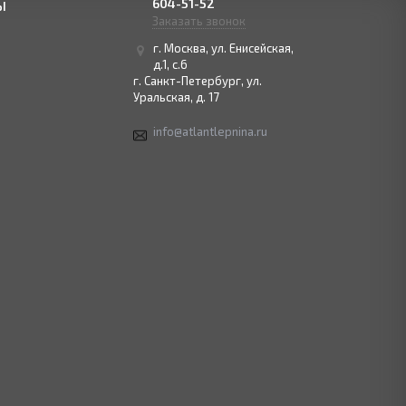
604-51-52
Ы
Заказать звонок
г. Москва, ул. Енисейская,
д.1, с.6
г. Санкт-Петербург, ул.
Уральская, д. 17
info@atlantlepnina.ru