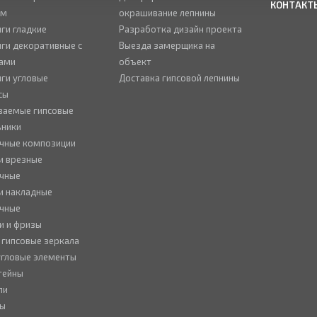
КОНТАКТ
ом
окрашивание лепнины
ги гладкие
Разработка дизайн проекта
ги декоративные с
Выезда замерщика на
ами
объект
ги угловые
Доставка гипсовой лепнины
сы
ваемые гипсовые
ьники
чные композиции
и врезные
чные
и накладные
чные
и и фризы
 гипсовые зеркала
 угловые элементы
тейны
ли
ны