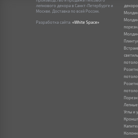
Производство и продажа гипсового
лепнового декора в Санкт-Петербурге и
декор
Москве. Доставка по всей России.
Молдин
Молдин
Разработка сайта:
«White Space»
порезк
Молдин
Плинту
Встраи
светил
потоло
Розетк
потоло
Розетк
потоло
Порезк
Лепные
Углы и
Кронш
Капите
Колон