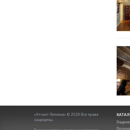
«Атлант Лепнина» © 2026 Все права
КАТАЛ
защищены.
Гладки
Потоло