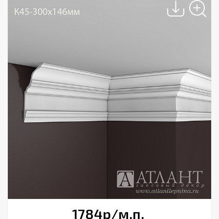
1784
р
/м.п.