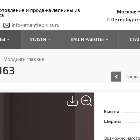
отовление и продажа лепнины из
+
Москва:
са
С.Петербург:
info@atlantlepnina.ru
ИНЫ
УСЛУГИ
НАШИ РАБОТЫ
СТА
Молдинги гладкие
163
Преды
Высота
Ширина
Возможно изгот