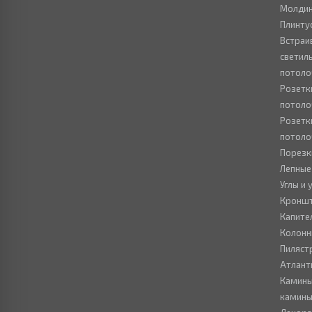
Молдин
Плинту
Встраи
светил
потоло
Розетк
потоло
Розетк
потоло
Порезк
Лепные
Углы и
Кронш
Капите
Колон
Пиляст
Атлант
Камины
камин