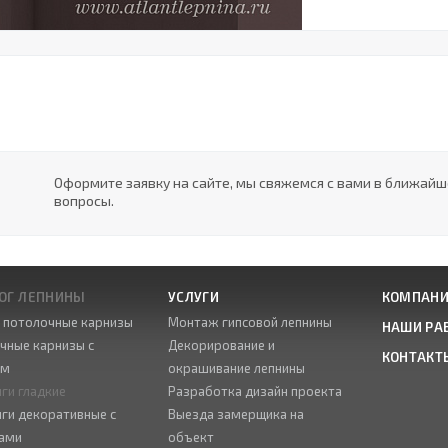
Оформите заявку на сайте, мы свяжемся с вами в ближай
вопросы.
ОГ ЛЕПНИНЫ
УСЛУГИ
КОМПАН
е потолочные карнизы
Монтаж гипсовой лепнины
НАШИ РА
чные карнизы с
Декорирование и
КОНТАКТ
ом
окрашивание лепнины
ги гладкие
Разработка дизайн проекта
ги декоративные с
Выезда замерщика на
ами
объект