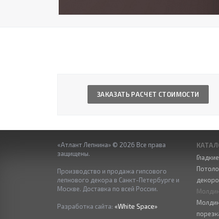
ЗАКАЗАТЬ РАСЧЕТ СТОИМОСТИ
«Атлант Лепнина» © 2026 Все права
КАТАЛ
защищены.
Гладки
Потоло
Производство и продажа гипсового
лепнового декора в Санкт-Петербурге и
декор
Москве. Доставка по всей России.
Молдин
Молдин
Разработка сайта:
«White Space»
порезк