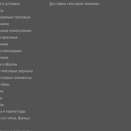
ги угловые
Доставка гипсовой лепнины
сы
ваемые гипсовые
ьники
чные композиции
и врезные
чные
и накладные
чные
и и фризы
 гипсовые зеркала
 угловые элементы
тейны
ли
ны
ры
ы и кариатиды
 из гипса, фальш
ы