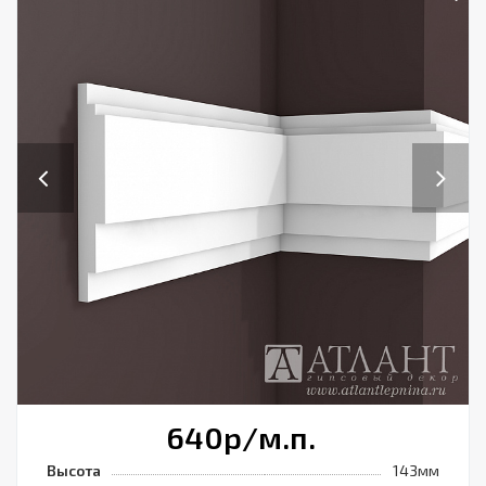
Previous
Next
640
р
/м.п.
Высота
143мм