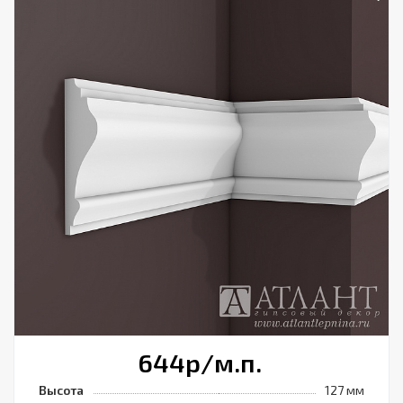
644
р
/м.п.
Высота
127 мм