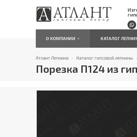
Изг
гип
О КОМПАНИИ
КАТАЛОГ ЛЕПН
Атлант Лепнина
Каталог гипсовой лепнины
Порезка П124 из ги