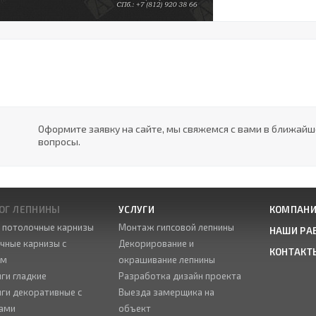
Оформите заявку на сайте, мы свяжемся с вами в ближай
вопросы.
ОГ ЛЕПНИНЫ
УСЛУГИ
КОМПАН
е потолочные карнизы
Монтаж гипсовой лепнины
НАШИ РА
чные карнизы с
Декорирование и
КОНТАКТ
ом
окрашивание лепнины
ги гладкие
Разработка дизайн проекта
ги декоративные с
Выезда замерщика на
ами
объект