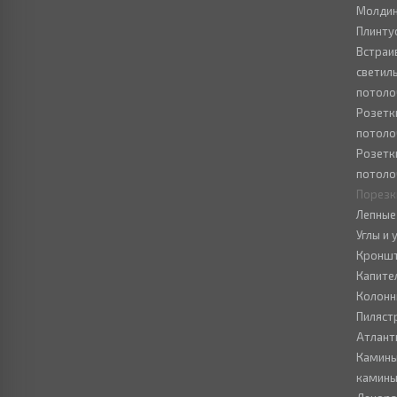
Молдин
Плинту
Встраи
светил
потоло
Розетк
потоло
Розетк
потоло
Порезк
Лепные
Углы и
Кронш
Капите
Колон
Пиляст
Атлант
Камины
камин