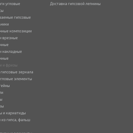
ги угловые
Доставка гипсовой лепнины
сы
ваемые гипсовые
ьники
чные композиции
и врезные
чные
и накладные
чные
и и фризы
 гипсовые зеркала
 угловые элементы
тейны
ли
ны
ры
ы и кариатиды
 из гипса, фальш
ы