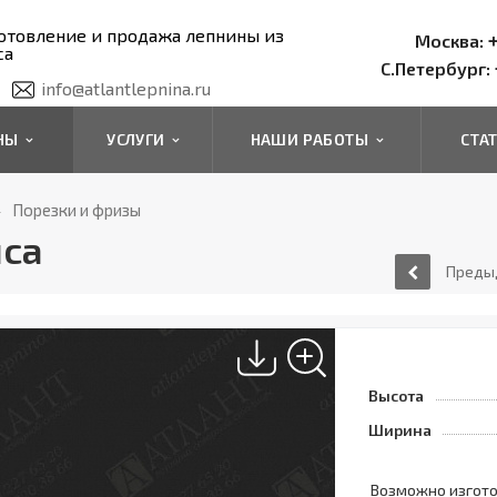
отовление и продажа лепнины из
+
Москва:
са
С.Петербург:
info@atlantlepnina.ru
ИНЫ
УСЛУГИ
НАШИ РАБОТЫ
СТА
Порезки и фризы
пса
Преды
Высота
Ширина
Возможно изгот