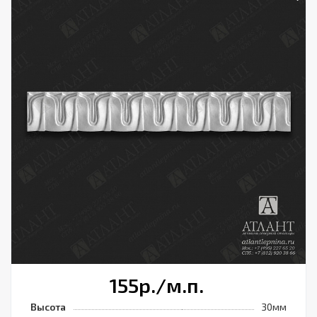
155
р.
/м.п.
Высота
30мм