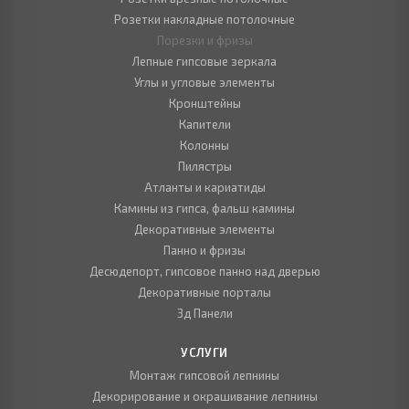
Розетки накладные потолочные
Порезки и фризы
Лепные гипсовые зеркала
Углы и угловые элементы
Кронштейны
Капители
Колонны
Пилястры
Атланты и кариатиды
Камины из гипса, фальш камины
Декоративные элементы
Панно и фризы
Десюдепорт, гипсовое панно над дверью
Декоративные порталы
3д Панели
УСЛУГИ
Монтаж гипсовой лепнины
Декорирование и окрашивание лепнины