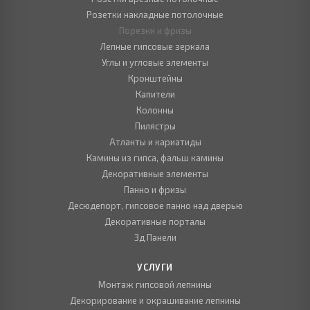
Розетки накладные потолочные
Порезки и фризы
Лепные гипсовые зеркала
Углы и угловые элементы
Кронштейны
Капители
Колонны
Пилястры
Атланты и кариатиды
Камины из гипса, фальш камины
Декоративные элементы
Панно и фризы
Десюдепорт, гипсовое панно над дверью
Декоративные порталы
3д Панели
УСЛУГИ
Монтаж гипсовой лепнины
Декорирование и окрашивание лепнины