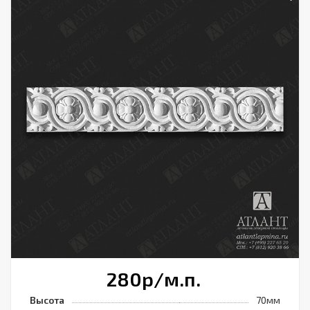
280
р
/м.п.
Высота
70мм